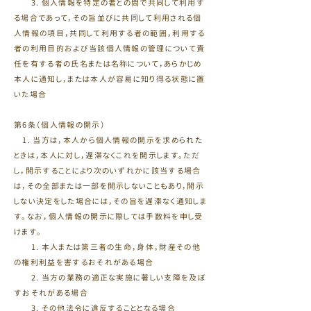
3. 個人情報を特定の者との間で共同して利用す
る場合であって，その旨並びに共同して利用される個
人情報の項目，共同して利用する者の範囲，利用する
者の利用目的および当該個人情報の管理について責
任を有する者の氏名または名称について，あらかじめ
本人に通知し，または本人が容易に知り得る状態に置
いた場合
第6条（個人情報の開示）
1. 当方は，本人から個人情報の開示を求められた
ときは，本人に対し，遅滞なくこれを開示します。ただ
し，開示することにより次のいずれかに該当する場合
は，その全部または一部を開示しないこともあり，開示
しない決定をした場合には，その旨を遅滞なく通知しま
す。なお，個人情報の開示に際しては手数料を申し受
けます。
1. 本人または第三者の生命，身体，財産その他
の権利利益を害するおそれがある場合
2. 当方の業務の適正な実施に著しい支障を及ぼ
すおそれがある場合
3. その他法令に違反することとなる場合