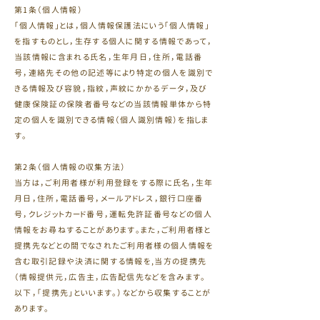
第1条（個人情報）
「個人情報」とは，個人情報保護法にいう「個人情報」
を指すものとし，生存する個人に関する情報であって，
当該情報に含まれる氏名，生年月日，住所，電話番
号，連絡先その他の記述等により特定の個人を識別で
きる情報及び容貌，指紋，声紋にかかるデータ，及び
健康保険証の保険者番号などの当該情報単体から特
定の個人を識別できる情報（個人識別情報）を指しま
す。
第2条（個人情報の収集方法）
当方は，ご利用者様が利用登録をする際に氏名，生年
月日，住所，電話番号，メールアドレス，銀行口座番
号，クレジットカード番号，運転免許証番号などの個人
情報をお尋ねすることがあります。また，ご利用者様と
提携先などとの間でなされたご利用者様の個人情報を
含む取引記録や決済に関する情報を,当方の提携先
（情報提供元，広告主，広告配信先などを含みます。
以下，｢提携先｣といいます。）などから収集することが
あります。