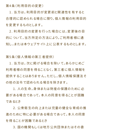
第4条（利用目的の変更）
1. 当方は，利用目的が変更前と関連性を有すると
合理的に認められる場合に限り，個人情報の利用目的
を変更するものとします。
2. 利用目的の変更を行った場合には，変更後の目
的について，当方所定の方法により，ご利用者様に通
知し，または本ウェブサイト上に公表するものとします。
第5条（個人情報の第三者提供）
1. 当方は，次に掲げる場合を除いて，あらかじめご
利用者様の同意を得ることなく，第三者に個人情報を
提供することはありません。ただし，個人情報保護法そ
の他の法令で認められる場合を除きます。
1. 人の生命，身体または財産の保護のために必
要がある場合であって，本人の同意を得ることが困難
であるとき
2. 公衆衛生の向上または児童の健全な育成の推
進のために特に必要がある場合であって，本人の同意
を得ることが困難であるとき
3. 国の機関もしくは地方公共団体またはその委